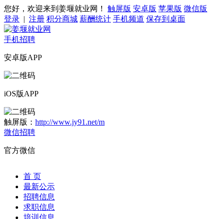
您好，欢迎来到姜堰就业网！
触屏版
安卓版
苹果版
微信版
登录
|
注册
积分商城
薪酬统计
手机频道
保存到桌面
手机招聘
安卓版APP
iOS版APP
触屏版：
http://www.jy91.net/m
微信招聘
官方微信
首 页
最新公示
招聘信息
求职信息
培训信息