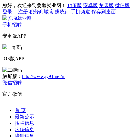
您好，欢迎来到姜堰就业网！
触屏版
安卓版
苹果版
微信版
登录
|
注册
积分商城
薪酬统计
手机频道
保存到桌面
手机招聘
安卓版APP
iOS版APP
触屏版：
http://www.jy91.net/m
微信招聘
官方微信
首 页
最新公示
招聘信息
求职信息
培训信息